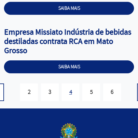
SAIBA MAIS
Cargo:
Empresa Missiato Indústria de bebidas
destiladas contrata RCA em Mato
Grosso
SAIBA MAIS
2
3
4
5
6