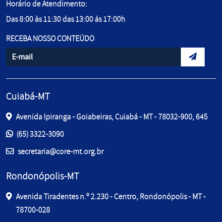
Horário de Atendimento:
Das 8:00 às 11:30 das 13:00 ás 17:00h
RECEBA NOSSO CONTEÚDO
Informe seu e-mail
Envidar d
Cuiabá-MT
Avenida Ipiranga - Goiabeiras, Cuiabá - MT - 78032-900, 645
Entre em contato pelos telefones:
(65) 3322-3090
E-mail:
secretaria@core-mt.org.br
Rondonópolis-MT
Avenida Tiradentes n.º 2.230 - Centro, Rondonópolis - MT -
78700-028