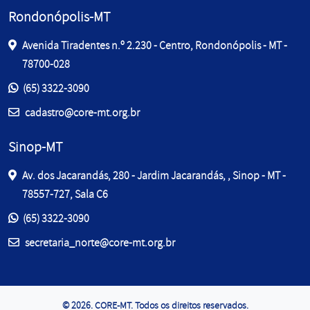
Rondonópolis-MT
Avenida Tiradentes n.º 2.230 - Centro, Rondonópolis - MT -
78700-028
Entre em contato pelos telefones:
(65) 3322-3090
E-mail:
cadastro@core-mt.org.br
Sinop-MT
Av. dos Jacarandás, 280 - Jardim Jacarandás, , Sinop - MT -
78557-727, Sala C6
Entre em contato pelos telefones:
(65) 3322-3090
E-mail:
secretaria_norte@core-mt.org.br
© 2026. CORE-MT. Todos os direitos reservados.