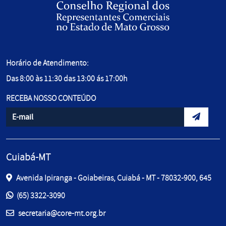
Horário de Atendimento:
Das 8:00 às 11:30 das 13:00 ás 17:00h
RECEBA NOSSO CONTEÚDO
Informe seu e-mail
Envidar d
Cuiabá-MT
Avenida Ipiranga - Goiabeiras, Cuiabá - MT - 78032-900, 645
Entre em contato pelos telefones:
(65) 3322-3090
E-mail:
secretaria@core-mt.org.br