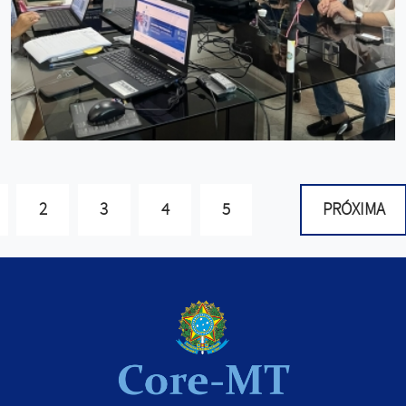
2
3
4
5
PRÓXIMA