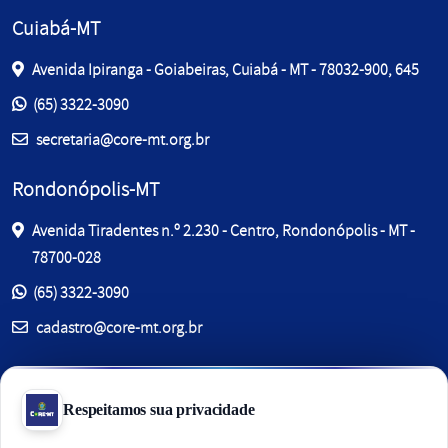
Cuiabá-MT
Avenida Ipiranga - Goiabeiras, Cuiabá - MT - 78032-900, 645
Entre em contato pelos telefones:
(65) 3322-3090
E-mail:
secretaria@core-mt.org.br
Rondonópolis-MT
Avenida Tiradentes n.º 2.230 - Centro, Rondonópolis - MT -
78700-028
Entre em contato pelos telefones:
(65) 3322-3090
E-mail:
cadastro@core-mt.org.br
Sinop-MT
Av. dos Jacarandás, 280 - Jardim Jacarandás, , Sinop - MT -
78557-727, Sala C6