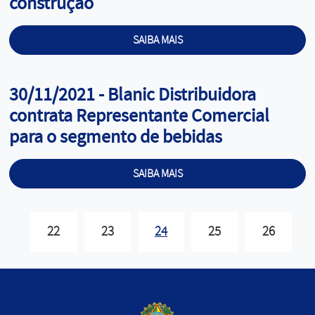
construção
SAIBA MAIS
Cargo:
30/11/2021 - Blanic Distribuidora
contrata Representante Comercial
para o segmento de bebidas
SAIBA MAIS
22
23
24
25
26