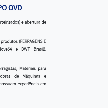
UPO OVD
eirizados) e abertura de
e produtos (FERRAGENS E
Nove54 e DWT Brasil),
agistas, Materiais para
cadoras de Máquinas e
 possuam experiência em