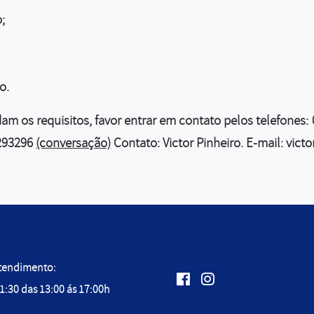
;
o.
am os requisitos, favor entrar em contato pelos telefones:
293296
(conversação)
Contato:
Victor Pinheiro
. E-mail:
vict
Atendimento:
Facebook: /core-mt
Instagram: @core-mt
Redes Sociais:
11:30 das 13:00 ás 17:00h