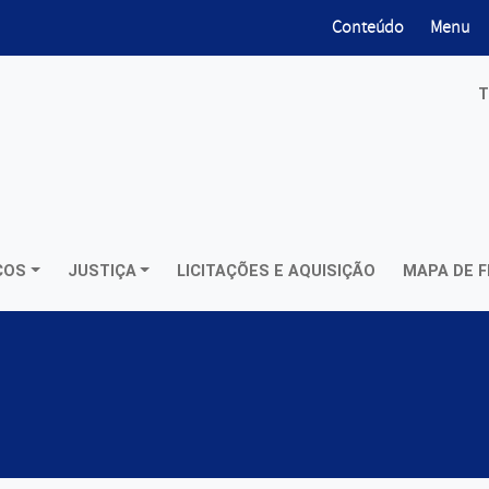
ir para
ir para
Conteúdo
Menu
T
ÇOS
JUSTIÇA
LICITAÇÕES E AQUISIÇÃO
MAPA DE F