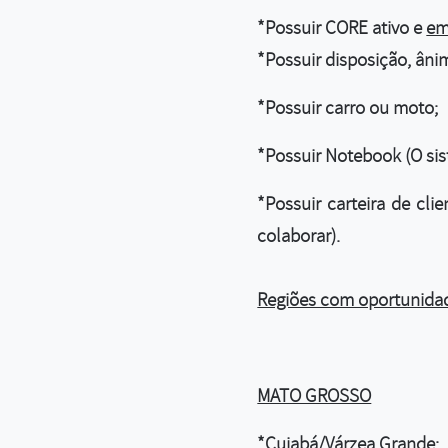
*
Possuir CORE ativo e
em
*Possuir disposição, âni
*Possuir carro ou moto;
*Possuir Notebook (O si
*Possuir carteira de cli
colaborar).
Regiões com oportunidad
MATO GROSSO
*
Cuiabá/Várzea Grande;