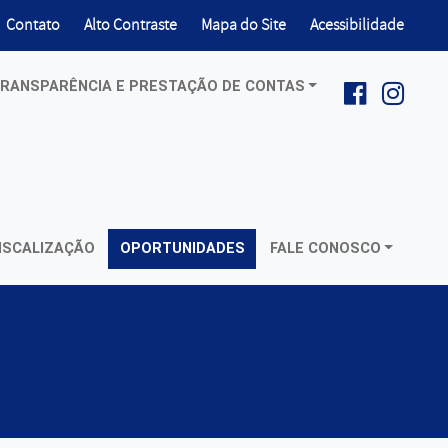
ir para
Habilitar
Contato
Alto Contraste
Mapa do Site
Acessibilidade
RANSPARÊNCIA E PRESTAÇÃO DE CONTAS
Facebook: 
Insta
REDES SOCIAIS:
ISCALIZAÇÃO
OPORTUNIDADES
FALE CONOSCO