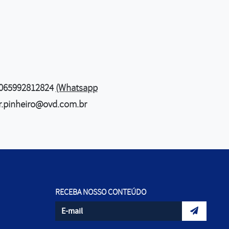
065992812824
(Whatsapp
or.pinheiro@ovd.com.br
RECEBA NOSSO CONTEÚDO
Informe seu e-mail
Envidar da