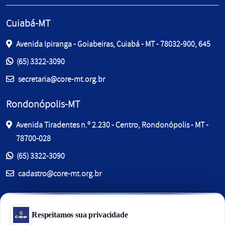
Cuiabá-MT
Avenida Ipiranga - Goiabeiras, Cuiabá - MT - 78032-900, 645
Entre em contato pelos telefones:
(65) 3322-3090
E-mail:
secretaria@core-mt.org.br
Rondonópolis-MT
Avenida Tiradentes n.º 2.230 - Centro, Rondonópolis - MT -
78700-028
Entre em contato pelos telefones:
(65) 3322-3090
E-mail:
cadastro@core-mt.org.br
Sinop-MT
Av. dos Jacarandás, 280 - Jardim Jacarandás, , Sinop - MT -