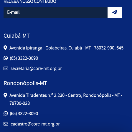
RECEBA NOSSO CONTEÚDO
Informe seu e-mail
Envidar d
Cuiabá-MT
Avenida Ipiranga - Goiabeiras, Cuiabá - MT - 78032-900, 645
Entre em contato pelos telefones:
(65) 3322-3090
E-mail:
secretaria@core-mt.org.br
Rondonópolis-MT
Avenida Tiradentes n.º 2.230 - Centro, Rondonópolis - MT -
78700-028
Entre em contato pelos telefones:
(65) 3322-3090
E-mail:
cadastro@core-mt.org.br