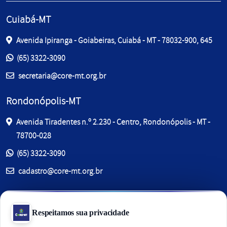
Cuiabá-MT
Avenida Ipiranga - Goiabeiras, Cuiabá - MT - 78032-900, 645
Entre em contato pelos telefones:
(65) 3322-3090
E-mail:
secretaria@core-mt.org.br
Rondonópolis-MT
Avenida Tiradentes n.º 2.230 - Centro, Rondonópolis - MT -
78700-028
Entre em contato pelos telefones:
(65) 3322-3090
E-mail:
cadastro@core-mt.org.br
Sinop-MT
Av. dos Jacarandás, 280 - Jardim Jacarandás, , Sinop - MT -