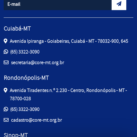
Informe seu e-mail
Envidar d
Cuiabá-MT
Avenida Ipiranga - Goiabeiras, Cuiabá - MT - 78032-900, 645
Entre em contato pelos telefones:
(65) 3322-3090
E-mail:
secretaria@core-mt.org.br
Rondonópolis-MT
Avenida Tiradentes n.º 2.230 - Centro, Rondonópolis - MT -
78700-028
Entre em contato pelos telefones:
(65) 3322-3090
E-mail:
cadastro@core-mt.org.br
Sinop-MT