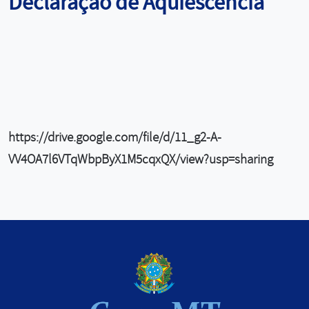
Declaração de Aquiescência
https://drive.google.com/file/d/11_g2-A-
VV4OA7l6VTqWbpByX1M5cqxQX/view?usp=sharing