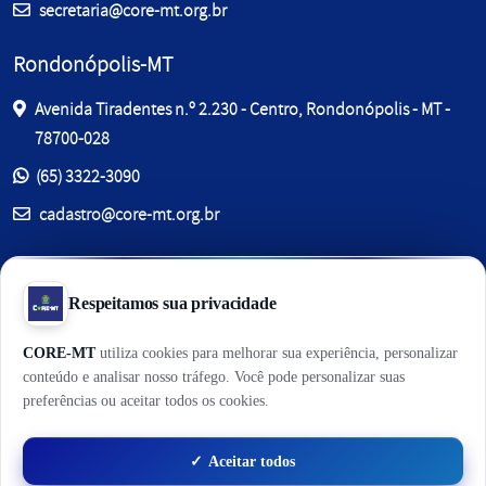
E-mail:
secretaria@core-mt.org.br
Rondonópolis-MT
Avenida Tiradentes n.º 2.230 - Centro, Rondonópolis - MT -
78700-028
Entre em contato pelos telefones:
(65) 3322-3090
E-mail:
cadastro@core-mt.org.br
Sinop-MT
Av. dos Jacarandás, 280 - Jardim Jacarandás, , Sinop - MT -
78557-727, Sala C6
Entre em contato pelos telefones:
(65) 3322-3090
E-mail:
secretaria_norte@core-mt.org.br