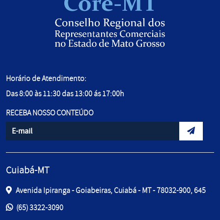
Horário de Atendimento:
Das 8:00 às 11:30 das 13:00 ás 17:00h
RECEBA NOSSO CONTEÚDO
Informe seu e-mail
Envidar d
Cuiabá-MT
Avenida Ipiranga - Goiabeiras, Cuiabá - MT - 78032-900, 645
Entre em contato pelos telefones:
(65) 3322-3090