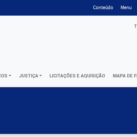
ir para
ir para
Conteúdo
Menu
T
ÇOS
JUSTIÇA
LICITAÇÕES E AQUISIÇÃO
MAPA DE F