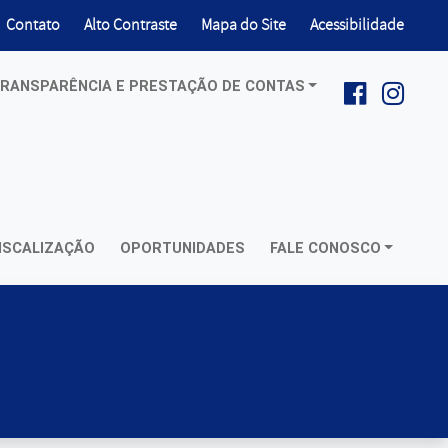
ir para
Habilitar
Contato
Alto Contraste
Mapa do Site
Acessibilidade
RANSPARÊNCIA E PRESTAÇÃO DE CONTAS
Facebook: 
Insta
REDES SOCIAIS:
ISCALIZAÇÃO
OPORTUNIDADES
FALE CONOSCO